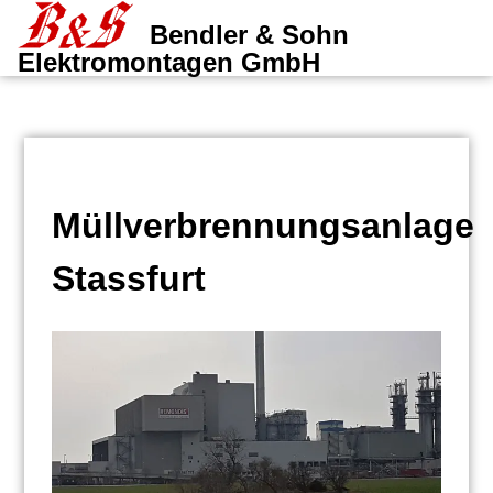
Zum
Bendler & Sohn
Inhalt
Me
Elektromontagen GmbH
springen
Müllverbrennungsanlage
Stassfurt